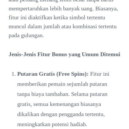
mempertaruhkan lebih banyak uang.
Biasanya,
fitur ini diaktifkan ketika simbol tertentu
muncul dalam jumlah atau kombinasi tertentu
pada gulungan.
Jenis-Jenis Fitur Bonus yang Umum Ditemui
Putaran Gratis (Free Spins):
Fitur ini
memberikan pemain sejumlah putaran
tanpa biaya tambahan. Selama putaran
gratis, semua kemenangan biasanya
dikalikan dengan pengganda tertentu,
meningkatkan potensi hadiah.