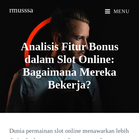
rmusssa
MENU
Analisis Fitur Bonus
dalam Slot Online:
Bagaimana Mereka
Bekerja?
Dunia permainan slot online menawarkan lebih