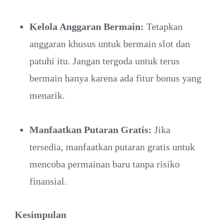
Kelola Anggaran Bermain:
Tetapkan
anggaran khusus untuk bermain slot dan
patuhi itu.
Jangan tergoda untuk terus
bermain hanya karena ada fitur bonus yang
menarik.
Manfaatkan Putaran Gratis:
Jika
tersedia, manfaatkan putaran gratis untuk
mencoba permainan baru tanpa risiko
finansial.
Kesimpulan