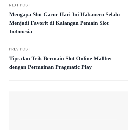
NEXT POST
Post
Next
Mengapa Slot Gacor Hari Ini Habanero Selalu
Post
navigation
Menjadi Favorit di Kalangan Pemain Slot
Indonesia
PREV POST
Previous
Tips dan Trik Bermain Slot Online Mallbet
Post
dengan Permainan Pragmatic Play