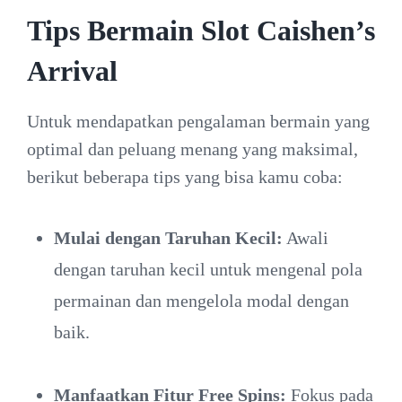
Tips Bermain Slot Caishen’s
Arrival
Untuk mendapatkan pengalaman bermain yang
optimal dan peluang menang yang maksimal,
berikut beberapa tips yang bisa kamu coba:
Mulai dengan Taruhan Kecil:
Awali
dengan taruhan kecil untuk mengenal pola
permainan dan mengelola modal dengan
baik.
Manfaatkan Fitur Free Spins:
Fokus pada