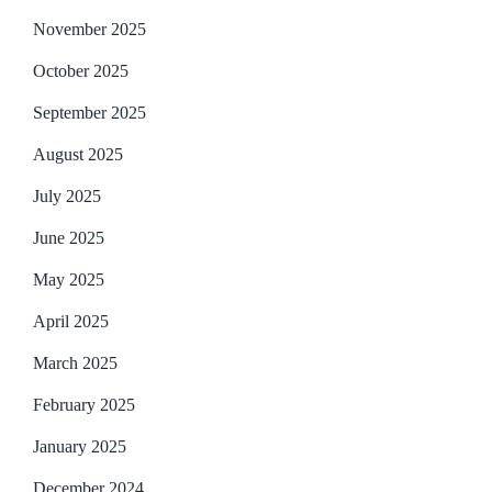
November 2025
October 2025
September 2025
August 2025
July 2025
June 2025
May 2025
April 2025
March 2025
February 2025
January 2025
December 2024