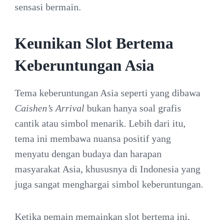
sensasi bermain.
Keunikan Slot Bertema
Keberuntungan Asia
Tema keberuntungan Asia seperti yang dibawa
Caishen’s Arrival
bukan hanya soal grafis
cantik atau simbol menarik. Lebih dari itu,
tema ini membawa nuansa positif yang
menyatu dengan budaya dan harapan
masyarakat Asia, khususnya di Indonesia yang
juga sangat menghargai simbol keberuntungan.
Ketika pemain memainkan slot bertema ini,