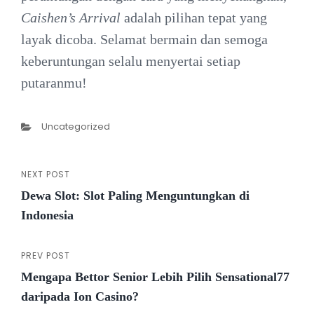
Caishen’s Arrival
adalah pilihan tepat yang
layak dicoba. Selamat bermain dan semoga
keberuntungan selalu menyertai setiap
putaranmu!
Categories
Uncategorized
NEXT POST
Post
Next
Dewa Slot: Slot Paling Menguntungkan di
Post
navigation
Indonesia
PREV POST
Previous
Mengapa Bettor Senior Lebih Pilih Sensational77
Post
daripada Ion Casino?