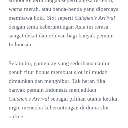
simbol keberuntungan seperti angka tertentu,
warna merah, atau benda-benda yang dipercaya
membawa hoki.
Slot
seperti
Caishen’s Arrival
dengan tema keberuntungan Asia ini terasa
sangat dekat dan relevan bagi banyak pemain
Indonesia.
Selain itu, gameplay yang sederhana namun
penuh fitur bonus membuat slot ini mudah
dimainkan dan menghibur. Tak heran jika
banyak pemain Indonesia menjadikan
Caishen’s Arrival
sebagai pilihan utama ketika
ingin mencoba keberuntungan di dunia slot
online.