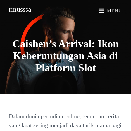
rmusssa
MENU
Caishen’s Arrival: Ikon
Keberuntungan Asia di
Platform
Slot
Dalam dunia perjudian online, tema dan cerita
yang kuat sering menjadi daya tarik utama bagi