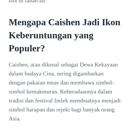
slot
di tanah air.
Mengapa Caishen Jadi Ikon
Keberuntungan yang
Populer?
Caishen, atau dikenal sebagai Dewa Kekayaan
dalam budaya Cina, sering digambarkan
dengan pakaian emas dan membawa simbol-
simbol kemakmuran. Keberadaannya dalam
tradisi dan festival Imlek membuatnya menjadi
simbol harapan dan rejeki bagi banyak orang
Asia.