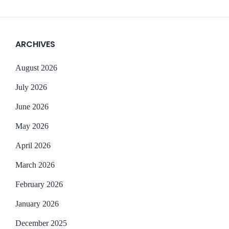
ARCHIVES
August 2026
July 2026
June 2026
May 2026
April 2026
March 2026
February 2026
January 2026
December 2025