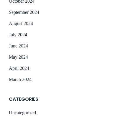
October 2024
September 2024
August 2024
July 2024
June 2024
May 2024
April 2024
March 2024
CATEGORIES
Uncategorized