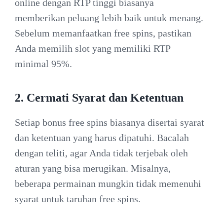
online dengan RTP tinggi biasanya
memberikan peluang lebih baik untuk menang.
Sebelum memanfaatkan free spins, pastikan
Anda memilih slot yang memiliki RTP
minimal 95%.
2. Cermati Syarat dan Ketentuan
Setiap bonus free spins biasanya disertai syarat
dan ketentuan yang harus dipatuhi. Bacalah
dengan teliti, agar Anda tidak terjebak oleh
aturan yang bisa merugikan. Misalnya,
beberapa permainan mungkin tidak memenuhi
syarat untuk taruhan free spins.