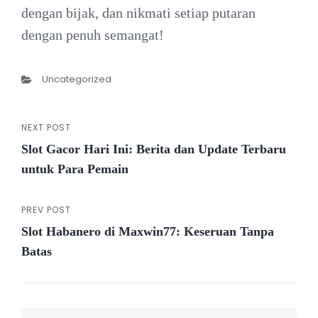
dengan bijak, dan nikmati setiap putaran
dengan penuh semangat!
Categories
Uncategorized
NEXT POST
Post
Next
Slot Gacor Hari Ini: Berita dan Update Terbaru
Post
navigation
untuk Para Pemain
PREV POST
Previous
Slot Habanero di Maxwin77: Keseruan Tanpa
Post
Batas