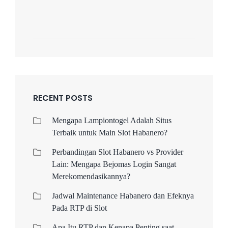
RECENT POSTS
Mengapa Lampiontogel Adalah Situs
Terbaik untuk Main Slot Habanero?
Perbandingan Slot Habanero vs Provider
Lain: Mengapa Bejomas Login Sangat
Merekomendasikannya?
Jadwal Maintenance Habanero dan Efeknya
Pada RTP di Slot
Apa Itu RTP dan Kenapa Penting saat