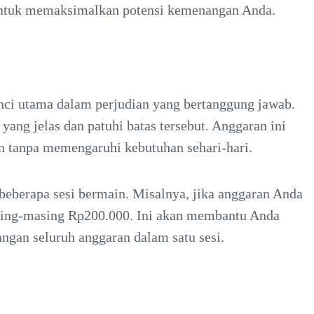
ni untuk memaksimalkan potensi kemenangan Anda.
nci utama dalam perjudian yang bertanggung jawab.
ang jelas dan patuhi batas tersebut. Anggaran ini
n tanpa memengaruhi kebutuhan sehari-hari.
eberapa sesi bermain. Misalnya, jika anggaran Anda
asing-masing Rp200.000. Ini akan membantu Anda
ngan seluruh anggaran dalam satu sesi.