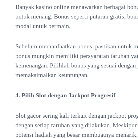
Banyak kasino online menawarkan berbagai bon
untuk menang. Bonus seperti putaran gratis, bo
modal untuk bermain.
Sebelum memanfaatkan bonus, pastikan untuk me
bonus mungkin memiliki persyaratan taruhan ya
kemenangan. Pilihlah bonus yang sesuai dengan
memaksimalkan keuntungan.
4. Pilih Slot dengan Jackpot Progresif
Slot gacor sering kali terkait dengan jackpot pro
dengan setiap taruhan yang dilakukan. Meskipun
potensi hadiah yang besar membuatnya menarik.