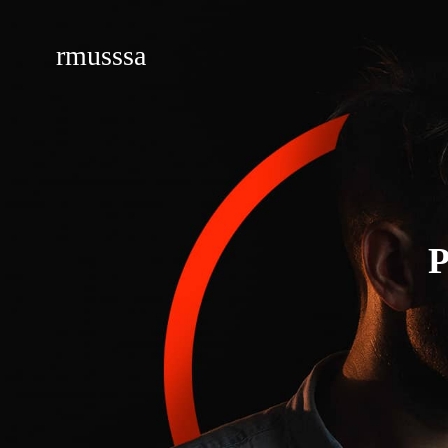
rmusssa
P