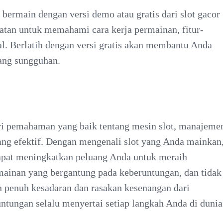
ermain dengan versi demo atau gratis dari slot gacor
atan untuk memahami cara kerja permainan, fitur-
al. Berlatih dengan versi gratis akan membantu Anda
uang sungguhan.
ri pemahaman yang baik tentang mesin slot, manajeme
yang efektif. Dengan mengenali slot yang Anda mainkan
dapat meningkatkan peluang Anda untuk meraih
mainan yang bergantung pada keberuntungan, dan tidak
n penuh kesadaran dan rasakan kesenangan dari
tungan selalu menyertai setiap langkah Anda di dunia