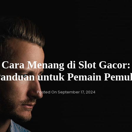
Cara Menang di Slot Gacor:
anduan untuk Pemain
Pemu
Posted On
September 17, 2024