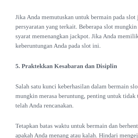
Jika Anda memutuskan untuk bermain pada slot 
persyaratan yang terkait. Beberapa slot mung
syarat memenangkan jackpot. Jika Anda memilik
keberuntungan Anda pada slot ini.
5. Praktekkan Kesabaran dan Disiplin
Salah satu kunci keberhasilan dalam bermain slo
mungkin merasa beruntung, penting untuk tidak 
telah Anda rencanakan.
Tetapkan batas waktu untuk bermain dan berhenti
apakah Anda menang atau kalah. Hindari mengeja