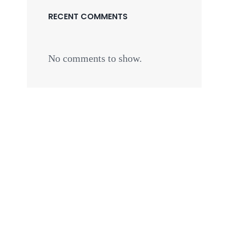
RECENT COMMENTS
No comments to show.