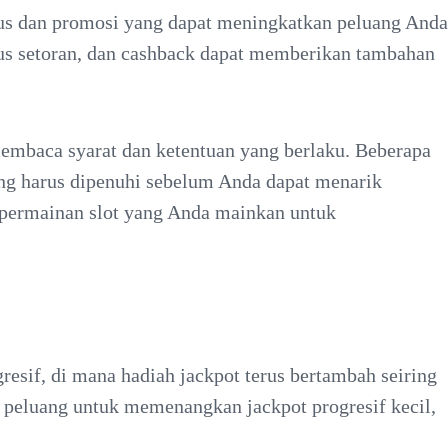
us dan promosi yang dapat meningkatkan peluang Anda
nus setoran, dan cashback dapat memberikan tambahan
mbaca syarat dan ketentuan yang berlaku. Beberapa
ng harus dipenuhi sebelum Anda dapat menarik
 permainan slot yang Anda mainkan untuk
gresif, di mana hadiah jackpot terus bertambah seiring
 peluang untuk memenangkan jackpot progresif kecil,