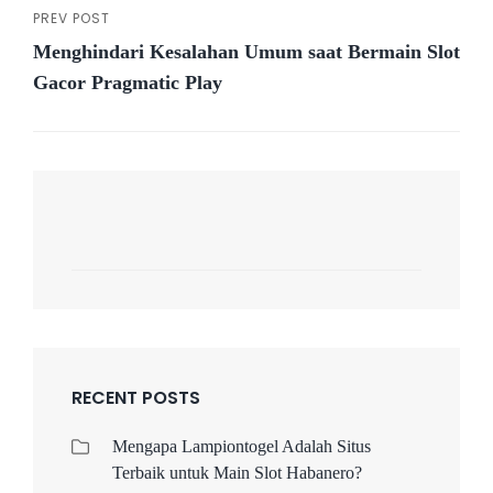
PREV POST
Previous
Menghindari Kesalahan Umum saat Bermain Slot
Post
Gacor Pragmatic Play​
RECENT POSTS
Mengapa Lampiontogel Adalah Situs
Terbaik untuk Main Slot Habanero?