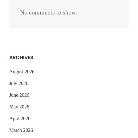
No comments to show.
ARCHIVES
August 2026
July 2026
June 2026
May 2026
April 2026
March 2026