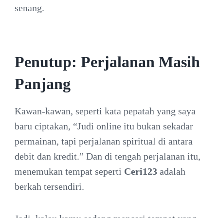
senang.
Penutup: Perjalanan Masih
Panjang
Kawan-kawan, seperti kata pepatah yang saya
baru ciptakan, “Judi online itu bukan sekadar
permainan, tapi perjalanan spiritual di antara
debit dan kredit.” Dan di tengah perjalanan itu,
menemukan tempat seperti
Ceri123
adalah
berkah tersendiri.