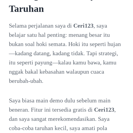
Taruhan
Selama perjalanan saya di
Ceri123
, saya
belajar satu hal penting: menang besar itu
bukan soal hoki semata. Hoki itu seperti hujan
—kadang datang, kadang tidak. Tapi strategi,
itu seperti payung—kalau kamu bawa, kamu
nggak bakal kebasahan walaupun cuaca
berubah-ubah.
Saya biasa main demo dulu sebelum main
beneran. Fitur ini tersedia gratis di
Ceri123
,
dan saya sangat merekomendasikan. Saya
coba-coba taruhan kecil, saya amati pola