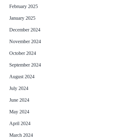
February 2025
January 2025
December 2024
November 2024
October 2024
September 2024
August 2024
July 2024
June 2024
May 2024
April 2024
March 2024