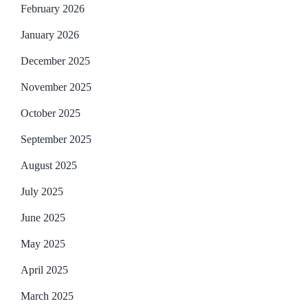
February 2026
January 2026
December 2025
November 2025
October 2025
September 2025
August 2025
July 2025
June 2025
May 2025
April 2025
March 2025