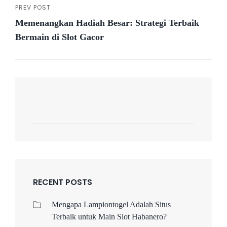
PREV POST
Previous
Memenangkan Hadiah Besar: Strategi Terbaik
Post
Bermain di Slot Gacor
RECENT POSTS
Mengapa Lampiontogel Adalah Situs
Terbaik untuk Main Slot Habanero?