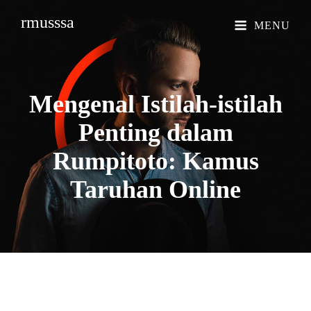
rmusssa
MENU
Mengenal Istilah-istilah
Penting dalam
Rumpitoto: Kamus
Taruhan
Online