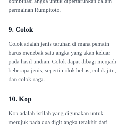
kombinasi angka untuk dipertaruhkan dalam
permainan Rumpitoto.
9.
Colok
Colok adalah jenis taruhan di mana pemain
harus menebak satu angka yang akan keluar
pada hasil undian. Colok dapat dibagi menjadi
beberapa jenis, seperti colok bebas, colok jitu,
dan colok naga.
10.
Kop
Kop adalah istilah yang digunakan untuk
merujuk pada dua digit angka terakhir dari