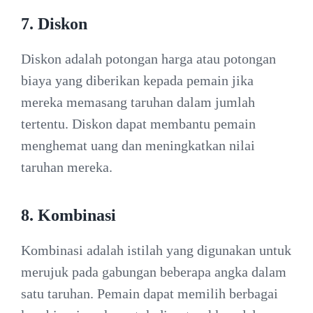
7.
Diskon
Diskon adalah potongan harga atau potongan
biaya yang diberikan kepada pemain jika
mereka memasang taruhan dalam jumlah
tertentu. Diskon dapat membantu pemain
menghemat uang dan meningkatkan nilai
taruhan mereka.
8.
Kombinasi
Kombinasi adalah istilah yang digunakan untuk
merujuk pada gabungan beberapa angka dalam
satu taruhan. Pemain dapat memilih berbagai