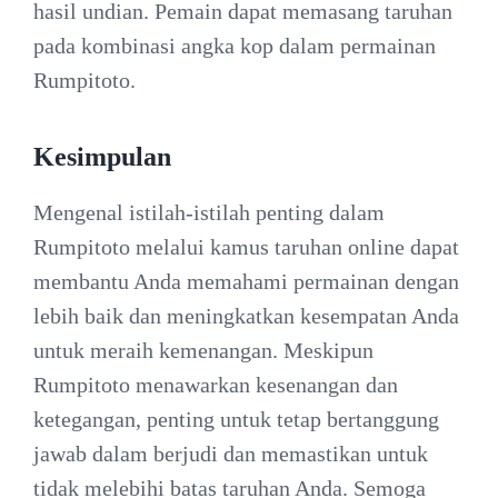
hasil undian. Pemain dapat memasang taruhan
pada kombinasi angka kop dalam permainan
Rumpitoto.
Kesimpulan
Mengenal istilah-istilah penting dalam
Rumpitoto melalui kamus taruhan online dapat
membantu Anda memahami permainan dengan
lebih baik dan meningkatkan kesempatan Anda
untuk meraih kemenangan. Meskipun
Rumpitoto menawarkan kesenangan dan
ketegangan, penting untuk tetap bertanggung
jawab dalam berjudi dan memastikan untuk
tidak melebihi batas taruhan Anda. Semoga