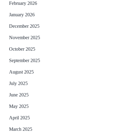
February 2026
January 2026
December 2025
November 2025
October 2025
September 2025
August 2025
July 2025
June 2025
May 2025
April 2025
March 2025