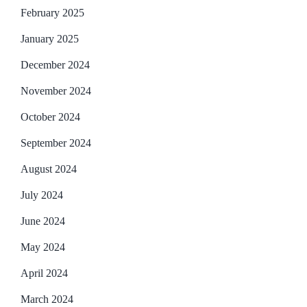
February 2025
January 2025
December 2024
November 2024
October 2024
September 2024
August 2024
July 2024
June 2024
May 2024
April 2024
March 2024