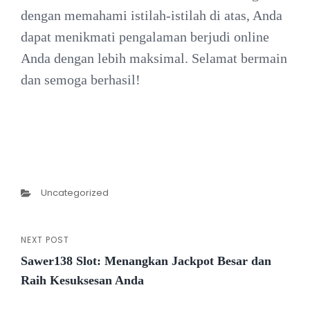
dengan memahami istilah-istilah di atas, Anda
dapat menikmati pengalaman berjudi online
Anda dengan lebih maksimal. Selamat bermain
dan semoga berhasil!
Categories
Uncategorized
NEXT POST
Post
Next
Sawer138 Slot: Menangkan Jackpot Besar dan
Post
navigation
Raih Kesuksesan Anda