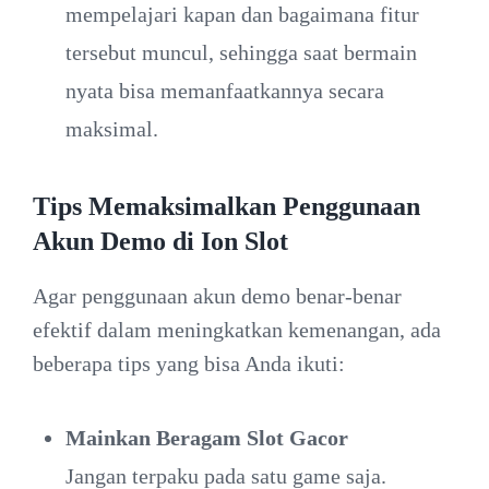
mempelajari kapan dan bagaimana fitur
tersebut muncul, sehingga saat bermain
nyata bisa memanfaatkannya secara
maksimal.
Tips Memaksimalkan Penggunaan
Akun Demo di Ion Slot
Agar penggunaan akun demo benar-benar
efektif dalam meningkatkan kemenangan, ada
beberapa tips yang bisa Anda ikuti:
Mainkan Beragam Slot Gacor
Jangan terpaku pada satu game saja.