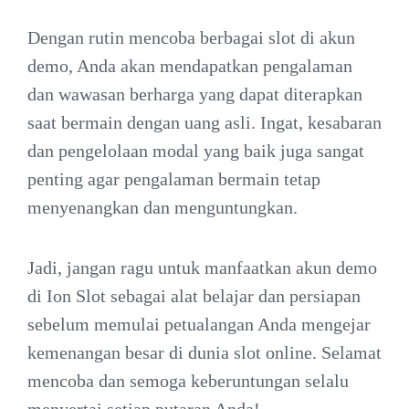
Dengan rutin mencoba berbagai slot di akun
demo, Anda akan mendapatkan pengalaman
dan wawasan berharga yang dapat diterapkan
saat bermain dengan uang asli. Ingat, kesabaran
dan pengelolaan modal yang baik juga sangat
penting agar pengalaman bermain tetap
menyenangkan dan menguntungkan.
Jadi, jangan ragu untuk manfaatkan akun demo
di Ion Slot sebagai alat belajar dan persiapan
sebelum memulai petualangan Anda mengejar
kemenangan besar di dunia slot online. Selamat
mencoba dan semoga keberuntungan selalu
menyertai setiap putaran Anda!