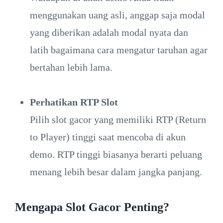
menggunakan uang asli, anggap saja modal
yang diberikan adalah modal nyata dan
latih bagaimana cara mengatur taruhan agar
bertahan lebih lama.
Perhatikan RTP Slot
Pilih slot gacor yang memiliki RTP (Return
to Player) tinggi saat mencoba di akun
demo. RTP tinggi biasanya berarti peluang
menang lebih besar dalam jangka panjang.
Mengapa Slot Gacor Penting?