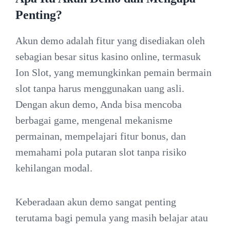
Penting?
Akun demo adalah fitur yang disediakan oleh
sebagian besar situs kasino online, termasuk
Ion Slot, yang memungkinkan pemain bermain
slot tanpa harus menggunakan uang asli.
Dengan akun demo, Anda bisa mencoba
berbagai game, mengenal mekanisme
permainan, mempelajari fitur bonus, dan
memahami pola putaran slot tanpa risiko
kehilangan modal.
Keberadaan akun demo sangat penting
terutama bagi pemula yang masih belajar atau