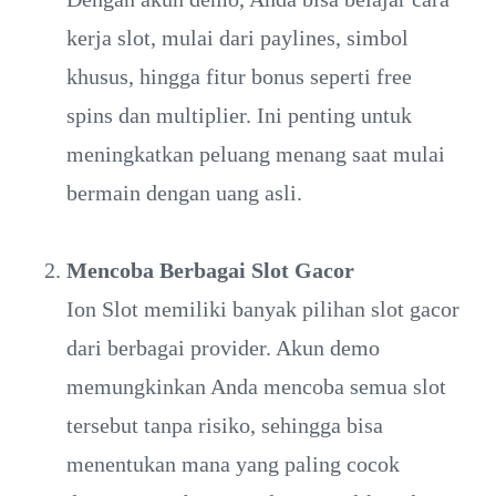
kerja slot, mulai dari paylines, simbol
khusus, hingga fitur bonus seperti free
spins dan multiplier. Ini penting untuk
meningkatkan peluang menang saat mulai
bermain dengan uang asli.
Mencoba Berbagai Slot Gacor
Ion Slot memiliki banyak pilihan slot gacor
dari berbagai provider. Akun demo
memungkinkan Anda mencoba semua slot
tersebut tanpa risiko, sehingga bisa
menentukan mana yang paling cocok