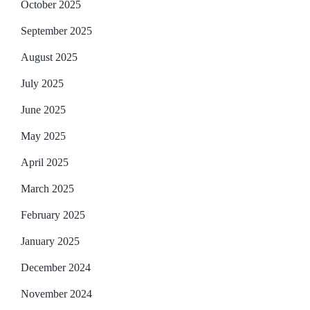
October 2025
September 2025
August 2025
July 2025
June 2025
May 2025
April 2025
March 2025
February 2025
January 2025
December 2024
November 2024