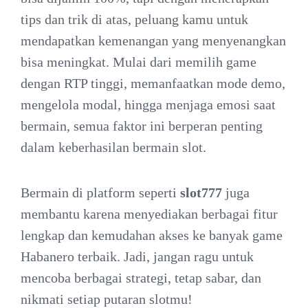
tips dan trik di atas, peluang kamu untuk
mendapatkan kemenangan yang menyenangkan
bisa meningkat. Mulai dari memilih game
dengan RTP tinggi, memanfaatkan mode demo,
mengelola modal, hingga menjaga emosi saat
bermain, semua faktor ini berperan penting
dalam keberhasilan bermain slot.
Bermain di platform seperti
slot777
juga
membantu karena menyediakan berbagai fitur
lengkap dan kemudahan akses ke banyak game
Habanero terbaik. Jadi, jangan ragu untuk
mencoba berbagai strategi, tetap sabar, dan
nikmati setiap putaran slotmu!