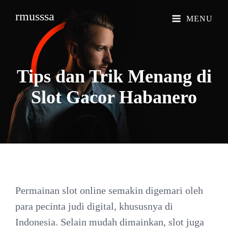
rmusssa
MENU
Tips dan Trik Menang di
Slot Gacor
Habanero
Permainan slot online semakin digemari oleh
para pecinta judi digital, khususnya di
Indonesia. Selain mudah dimainkan, slot juga