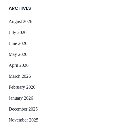
ARCHIVES
August 2026
July 2026
June 2026
May 2026
April 2026
March 2026
February 2026
January 2026
December 2025
November 2025