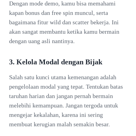
Dengan mode demo, kamu bisa memahami
kapan bonus dan free spin muncul, serta
bagaimana fitur wild dan scatter bekerja. Ini
akan sangat membantu ketika kamu bermain
dengan uang asli nantinya.
3. Kelola Modal dengan Bijak
Salah satu kunci utama kemenangan adalah
pengelolaan modal yang tepat. Tentukan batas
taruhan harian dan jangan pernah bermain
melebihi kemampuan. Jangan tergoda untuk
mengejar kekalahan, karena ini sering
membuat kerugian malah semakin besar.